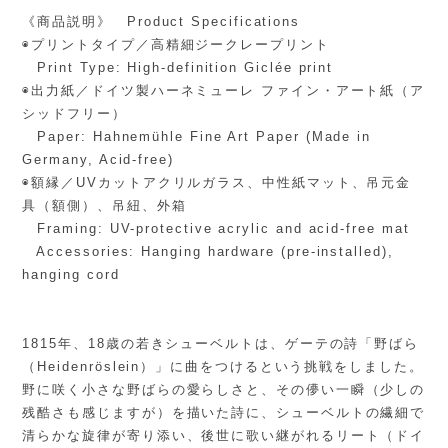
《商品説明》 Product Specifications
◉プリントタイプ／高精細ジークレープリント
Print Type: High-definition Giclée print
◉出力紙／ドイツ製ハーネミューレ ファイン・アート紙（ア
シッドフリー）
Paper: Hahnemühle Fine Art Paper (Made in
Germany, Acid-free)
◉額縁／UVカットアクリルガラス、中性紙マット、吊元金
具（額側）、吊紐、外箱
Framing: UV-protective acrylic and acid-free mat
Accessories: Hanging hardware (pre-installed),
hanging cord
1815年、18歳の若きシューベルトは、ゲーテの詩「野ばら
（Heidenröslein）」に曲をつけるという挑戦をしました。
野に咲く小さな野ばらの愛らしさと、その儚い一瞬（少しの
残酷さも感じますが）を描いた詩に、シューベルトの繊細で
清らかな旋律が寄り添い、後世に歌い継がれるリート（ドイ