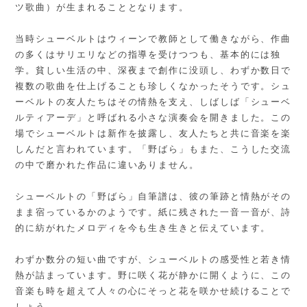
ツ歌曲）が生まれることとなります。
当時シューベルトはウィーンで教師として働きながら、作曲
の多くはサリエリなどの指導を受けつつも、基本的には独
学。貧しい生活の中、深夜まで創作に没頭し、わずか数日で
複数の歌曲を仕上げることも珍しくなかったそうです。シュ
ーベルトの友人たちはその情熱を支え、しばしば「シューベ
ルティアーデ」と呼ばれる小さな演奏会を開きました。この
場でシューベルトは新作を披露し、友人たちと共に音楽を楽
しんだと言われています。「野ばら」もまた、こうした交流
の中で磨かれた作品に違いありません。
シューベルトの「野ばら」自筆譜は、彼の筆跡と情熱がその
まま宿っているかのようです。紙に残された一音一音が、詩
的に紡がれたメロディを今も生き生きと伝えています。
わずか数分の短い曲ですが、シューベルトの感受性と若き情
熱が詰まっています。野に咲く花が静かに開くように、この
音楽も時を超えて人々の心にそっと花を咲かせ続けることで
しょう。