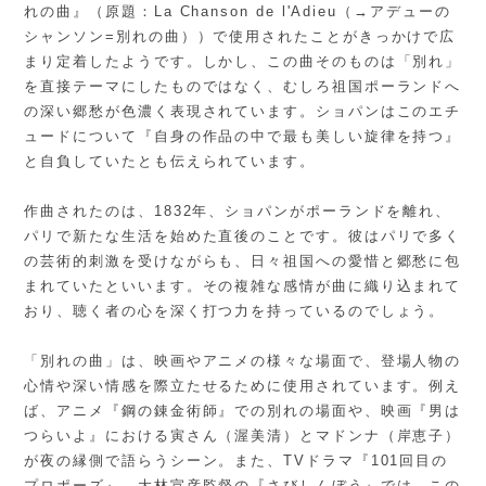
れの曲』（原題：La Chanson de l'Adieu（→アデューの
シャンソン=別れの曲））で使用されたことがきっかけで広
まり定着したようです。しかし、この曲そのものは「別れ」
を直接テーマにしたものではなく、むしろ祖国ポーランドへ
の深い郷愁が色濃く表現されています。ショパンはこのエチ
ュードについて『自身の作品の中で最も美しい旋律を持つ』
と自負していたとも伝えられています。
作曲されたのは、1832年、ショパンがポーランドを離れ、
パリで新たな生活を始めた直後のことです。彼はパリで多く
の芸術的刺激を受けながらも、日々祖国への愛惜と郷愁に包
まれていたといいます。その複雑な感情が曲に織り込まれて
おり、聴く者の心を深く打つ力を持っているのでしょう。
「別れの曲」は、映画やアニメの様々な場面で、登場人物の
心情や深い情感を際立たせるために使用されています。例え
ば、アニメ『鋼の錬金術師』での別れの場面や、映画『男は
つらいよ』における寅さん（渥美清）とマドンナ（岸恵子）
が夜の縁側で語らうシーン。また、TVドラマ『101回目の
プロポーズ』、大林宣彦監督の『さびしんぼう』では、この