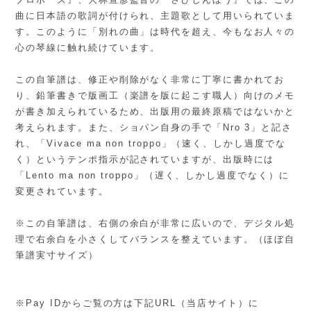
曲に日本語の歌詞が付けられ、主題歌として用いられていま
す。このように「別れの曲」は時代を超え、今もなお人々の
心の琴線に触れ続けています。
この自筆譜は、修正や削除がなく非常に丁寧に書かれてお
り、鉛筆書きで版画工（楽譜を版に起こす職人）向けのメモ
が書き加えられているため、出版用の最終原稿ではないかと
考えられます。また、ショパン自身の手で「Nro 3」と記さ
れ、「Vivace ma non troppo」（速く、しかし過度でな
く）というテンポ指示が記されていますが、出版時には
「Lento ma non troppo」（遅く、しかし過度でなく）に
変更されています。
※この自筆譜は、右側の余白が非常に広いので、デジタル処
理で右余白を小さくしてバランスを整えています。（ほぼ自
筆譜実寸サイズ）
※Pay IDからご覧の方は下記URL（当店サイト）に