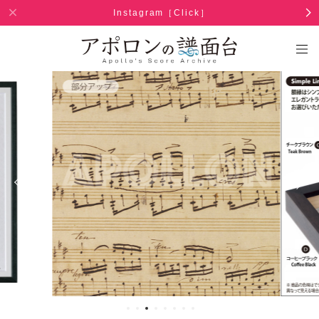
Instagram［Click］