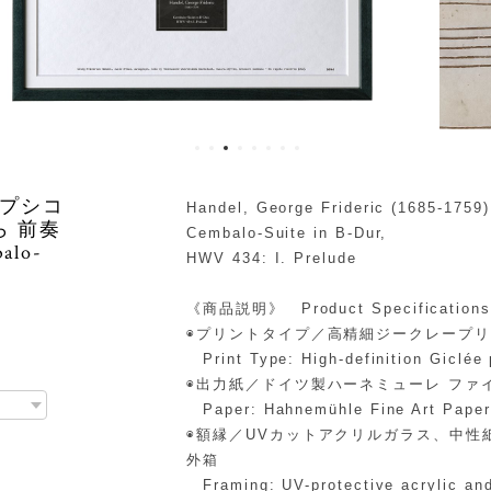
ープシコ
Handel, George Frideric (1685-1759)
ら 前奏
Cembalo-Suite in B-Dur,
alo-
HWV 434: I. Prelude
《商品説明》 Product Specifications
◉プリントタイプ／高精細ジークレープ
Print Type: High-definition Giclée 
◉出力紙／ドイツ製ハーネミューレ ファ
Paper: Hahnemühle Fine Art Paper 
◉額縁／UVカットアクリルガラス、中性
外箱
Framing: UV-protective acrylic and