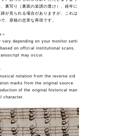
は、裏写り（裏面の楽譜の透け）、経年に
痕跡が見られる場合がありますが、これは
ので、原稿の忠実な再現です。
ce＞
vary depending on your monitor setti
based on official institutional scans,
 manuscript may occur.
＞
usical notation from the reverse sid
ration marks from the original source.
oduction of the original historical man
l character.