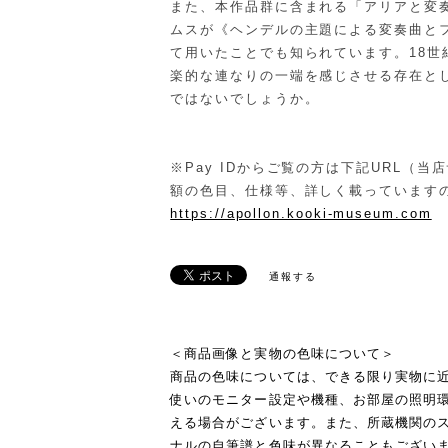
また、本作品群に含まれる「アリアと変
ムスが《ヘンデルの主題による変奏曲とフ
て用いたことでも知られています。18世
楽的な連なりの一端を感じさせる存在と
ではないでしょうか。
※Pay IDからご覧の方は下記URL（当
額の色目、仕様等、詳しく載っています
https://apollon.kooki-museum.com
通報する
＜商品画像と実物の色味について＞
商品の色味については、できる限り実物に
使いのモニター設定や機種、お部屋の照明
える場合がございます。また、所蔵機関の
ナルの自筆譜と色味が異なることもござい