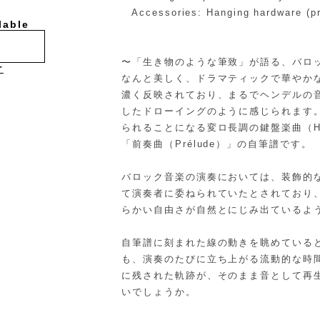
Accessories: Hanging hardware (pre
lable
〜「生き物のような筆致」が語る、バロ
け
なんと美しく、ドラマティックで華やか
濃く反映されており、まるでヘンデルの
したドローイングのように感じられます
られることになる変ロ長調の鍵盤楽曲（H
「前奏曲（Prélude）」の自筆譜です。
バロック音楽の演奏においては、装飾的
て演奏者に委ねられていたとされており
らかい自由さが自然とにじみ出ているよ
自筆譜に刻まれた線の動きを眺めている
も、演奏のたびに立ち上がる流動的な時
に残された軌跡が、そのまま音として再
いでしょうか。