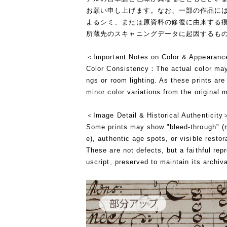
お願い申し上げます。なお、一部の作品に
よるシミ、または原資料の修復に由来する
所蔵先のスキャニングデータに起因するも
＜Important Notes on Color & Appearan
Color Consistency：The actual color may 
ngs or room lighting. As these prints are 
minor color variations from the original
＜Image Detail & Historical Authenticity
Some prints may show "bleed-through" (m
e), authentic age spots, or visible resto
These are not defects, but a faithful repr
uscript, preserved to maintain its archiva