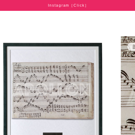
Instagram［Click］