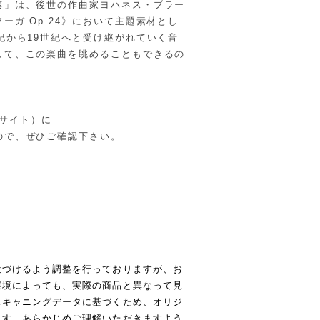
奏」は、後世の作曲家ヨハネス・ブラー
ーガ Op.24》において主題素材とし
紀から19世紀へと受け継がれていく音
して、この楽曲を眺めることもできるの
店サイト）に
ので、ぜひご確認下さい。
近づけるよう調整を行っておりますが、お
環境によっても、実際の商品と異なって見
スキャニングデータに基づくため、オリジ
ます。あらかじめご理解いただきますよう