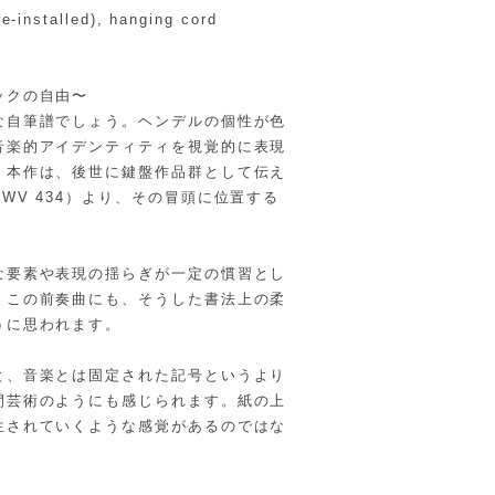
-installed), hanging cord
ックの自由〜
な自筆譜でしょう。ヘンデルの個性が色
音楽的アイデンティティを視覚的に表現
。本作は、後世に鍵盤作品群として伝え
WV 434）より、その冒頭に位置する
な要素や表現の揺らぎが一定の慣習とし
、この前奏曲にも、そうした書法上の柔
うに思われます。
と、音楽とは固定された記号というより
間芸術のようにも感じられます。紙の上
生されていくような感覚があるのではな