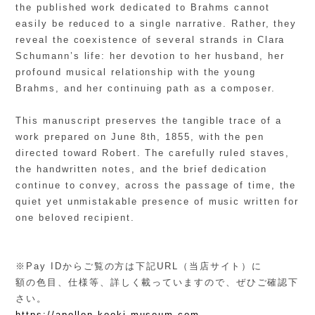
the published work dedicated to Brahms cannot
easily be reduced to a single narrative. Rather, they
reveal the coexistence of several strands in Clara
Schumann’s life: her devotion to her husband, her
profound musical relationship with the young
Brahms, and her continuing path as a composer.
This manuscript preserves the tangible trace of a
work prepared on June 8th, 1855, with the pen
directed toward Robert. The carefully ruled staves,
the handwritten notes, and the brief dedication
continue to convey, across the passage of time, the
quiet yet unmistakable presence of music written for
one beloved recipient.
※Pay IDからご覧の方は下記URL（当店サイト）に
額の色目、仕様等、詳しく載っていますので、ぜひご確認下
さい。
https://apollon.kooki-museum.com