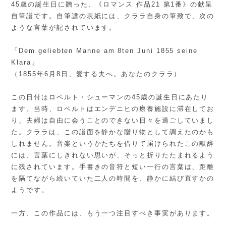
45歳の誕生日に贈った、《ロマンス 作品21 第1番》の献呈
自筆譜です。自筆譜の表紙には、クララ自身の筆致で、次の
ような言葉が記されています。
「Dem geliebten Manne am 8ten Juni 1855 seine
Klara」
（1855年6月8日、愛する夫へ。あなたのクララ）
この日付はロベルト・シューマンの45歳の誕生日にあたり
ます。当時、ロベルトはエンデニヒの療養施設に滞在してお
り、夫婦は自由に会うことのできない日々を過ごしていまし
た。クララは、この譜面を静かな贈り物として調えたのかも
しれません。音楽というかたちを借りて届けられたこの献辞
には、言葉にしきれない思いが、そっと折りたたまれるよう
に残されています。手書きの音符と短い一行の言葉は、距離
を隔てながら続いていた二人の時間を、静かに結び直すかの
ようです。
一方、この作品には、もう一つ注目すべき事実があります。