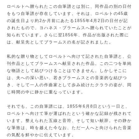
ロベルトへ贈られたこの自筆譜とは別に、同作品の別の日付
をもつ自筆譜が存在しています。それは、ロベルトの45歳
の誕生日より約2か月前にあたる1855年4月2日の日付が記
されたもので、ヨハネス・ブラームスへ贈られていたことが
知られています。さらに翌1856年、作品が出版された際に
は、献呈先としてブラームスの名が記されました。
私的な贈り物としてロベルトへ向けて記された自筆譜と、公
刊作品としてブラームスへ献呈された作品。この二つを単純
な物語として結びつけることはできません。しかしそこに
は、夫への深い思い、若きブラームスとの音楽的な結びつ
き、そして一人の作曲家として歩み続けたクララの姿が、同
じ時間の中に静かに重なっています。
それでも、この自筆譜には、1855年6月8日という一日と、
ロベルトへ向けて筆が運ばれたという確かな記録が残されて
います。整えられた五線と音符、そして短い献辞。その静か
な筆致は、時を越えた今なお、ただ一人へと向けられた音楽
の気配を鮮やかに伝えています。