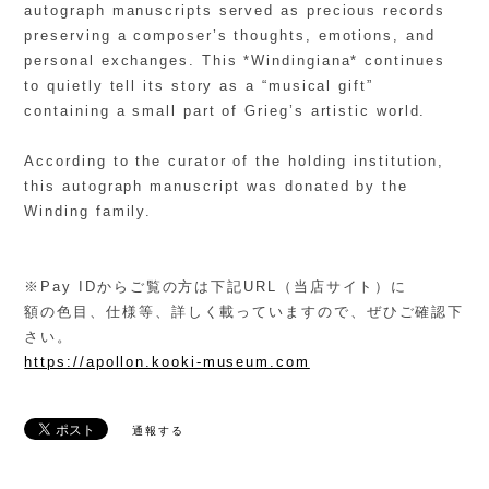
autograph manuscripts served as precious records
preserving a composer’s thoughts, emotions, and
personal exchanges. This *Windingiana* continues
to quietly tell its story as a “musical gift”
containing a small part of Grieg’s artistic world.
According to the curator of the holding institution,
this autograph manuscript was donated by the
Winding family.
※Pay IDからご覧の方は下記URL（当店サイト）に
額の色目、仕様等、詳しく載っていますので、ぜひご確認下
さい。
https://apollon.kooki-museum.com
通報する