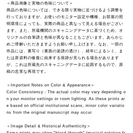
＜商品画像と実物の色味について＞
商品の色味については、できる限り実物に近づけるよう調整を
行っておりますが、お使いのモニター設定や機種、お部屋の照
明環境によっても、実際の商品と異なって見える場合がござい
ます。また、所蔵機関のスキャニングデータに基づくため、オ
リジナルの自筆譜と色味が異なることもございます。あらかじ
めご理解いただきますようお願い申し上げます。なお、一部の
作品には、裏写り（裏面の楽譜の透け）、経年によるシミ、ま
たは原資料の修復に由来する痕跡が見られる場合があります
が、これは所蔵先のスキャニングデータに起因するもので、原
稿の忠実な再現です。
＜Important Notes on Color & Appearance＞
Color Consistency：The actual color may vary depending o
n your monitor settings or room lighting. As these prints ar
e based on official institutional scans, minor color variatio
ns from the original manuscript may occur.
＜Image Detail & Historical Authenticity＞
Some prints may show "bleed-through" (musical notation fr