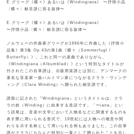
E.グリーグ《蝶々》あるいは《Windingiana》 〜抒情小品
〈蝶々〉献呈譜に宿る旋律〜
E.グリーグ《蝶々》あるいは《Windingiana》
〜抒情小品〈蝶々〉献呈譜に宿る旋律〜
ノルウェーの作曲家グリーグが1886年に作曲した《抒情小
品集》第3集 Op.43の第1曲《蝶々（Sommerfugl /
Butterfly）》。これと同一の楽曲でありながら、
《Windingiana（Albumblad）》という特別なタイトルが
付されたこの自筆譜は、出版用楽譜とは別に、デンマークの
著名な音楽家一族ハルトマン家につながるクララ・ヴィンデ
ィング（Clara Winding）へ贈られた献呈譜です。
譜面に記された『Windingiana』というタイトルは、クラ
ラの姓（Winding）に由来する造語です。「〜iana」とい
う語尾は、音楽や文学において人物名などに関連するものを
表す際に用いられる形式で、19世紀には人物への敬意や関
わりを示す名称として用いられる例もありました。この自筆
譜がクララにちなんだ特別な一葉として贈られたことを示し