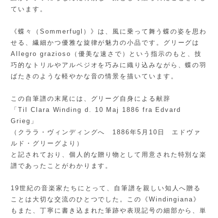
ています。
《蝶々（Sommerfugl）》は、風に乗って舞う蝶の姿を思わ
せる、繊細かつ優雅な旋律が魅力の小品です。グリーグは
Allegro grazioso（優美な速さで）という指示のもと、技
巧的なトリルやアルペジオを巧みに織り込みながら、蝶の羽
ばたきのような軽やかな音の情景を描いています。
この自筆譜の末尾には、グリーグ自身による献辞
「Til Clara Winding d. 10 Maj 1886 fra Edvard
Grieg」
（クララ・ヴィンディングへ 1886年5月10日 エドヴァ
ルド・グリーグより）
と記されており、個人的な贈り物として用意された特別な楽
譜であったことがわかります。
19世紀の音楽家たちにとって、自筆譜を親しい知人へ贈る
ことは大切な交流のひとつでした。この《Windingiana》
もまた、丁寧に書き込まれた筆跡や表現記号の細部から、単