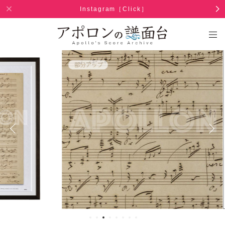
Instagram［Click］