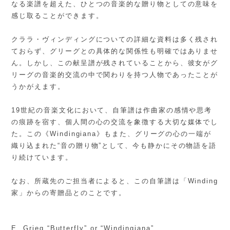
なる楽譜を超えた、ひとつの音楽的な贈り物としての意味を
感じ取ることができます。
クララ・ヴィンディングについての詳細な資料は多く残され
ておらず、グリーグとの具体的な関係性も明確ではありませ
ん。しかし、この献呈譜が残されていることから、彼女がグ
リーグの音楽的交流の中で関わりを持つ人物であったことが
うかがえます。
19世紀の音楽文化において、自筆譜は作曲家の感情や思考
の痕跡を宿す、個人間の心の交流を象徴する大切な媒体でし
た。この《Windingiana》もまた、グリーグの心の一端が
織り込まれた“音の贈り物”として、今も静かにその物語を語
り続けています。
なお、所蔵先のご担当者によると、この自筆譜は「Winding
家」からの寄贈品とのことです。
E. Grieg “Butterfly” or “Windingiana”