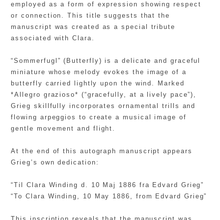
employed as a form of expression showing respect
or connection. This title suggests that the
manuscript was created as a special tribute
associated with Clara.
“Sommerfugl” (Butterfly) is a delicate and graceful
miniature whose melody evokes the image of a
butterfly carried lightly upon the wind. Marked
*Allegro grazioso* (“gracefully, at a lively pace”),
Grieg skillfully incorporates ornamental trills and
flowing arpeggios to create a musical image of
gentle movement and flight.
At the end of this autograph manuscript appears
Grieg’s own dedication:
“Til Clara Winding d. 10 Maj 1886 fra Edvard Grieg”
“To Clara Winding, 10 May 1886, from Edvard Grieg”
This inscription reveals that the manuscript was