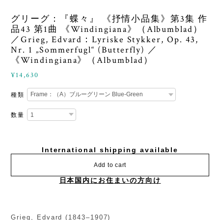
グリーグ：『蝶々』 《抒情小品集》第3集 作
品43 第1曲 《Windingiana》（Albumblad）
／Grieg, Edvard：Lyriske Stykker, Op. 43,
Nr. 1 „Sommerfugl“ (Butterfly) ／
《Windingiana》（Albumblad）
¥14,630
種類
数量
International shipping available
Add to cart
日本国内にお住まいの方向け
Grieg, Edvard (1843–1907)